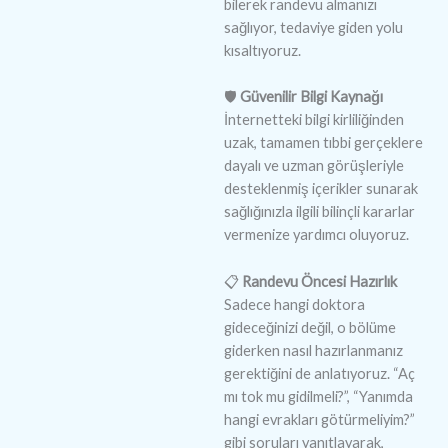
bilerek randevu almanızı
sağlıyor, tedaviye giden yolu
kısaltıyoruz.
🛡️
Güvenilir Bilgi Kaynağı
İnternetteki bilgi kirliliğinden
uzak, tamamen tıbbi gerçeklere
dayalı ve uzman görüşleriyle
desteklenmiş içerikler sunarak
sağlığınızla ilgili bilinçli kararlar
vermenize yardımcı oluyoruz.
📋
Randevu Öncesi Hazırlık
Sadece hangi doktora
gideceğinizi değil, o bölüme
giderken nasıl hazırlanmanız
gerektiğini de anlatıyoruz. “Aç
mı tok mu gidilmeli?”, “Yanımda
hangi evrakları götürmeliyim?”
gibi soruları yanıtlayarak,