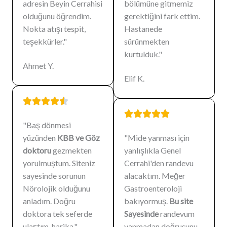
adresin Beyin Cerrahisi
bölümüne gitmemiz
olduğunu öğrendim.
gerektiğini fark ettim.
Nokta atışı tespit,
Hastanede
teşekkürler."
sürünmekten
kurtulduk."
Ahmet Y.
Elif K.
"Baş dönmesi
yüzünden
KBB ve Göz
"Mide yanması için
doktoru
gezmekten
yanlışlıkla Genel
yorulmuştum. Siteniz
Cerrahi'den randevu
sayesinde sorunun
alacaktım. Meğer
Nörolojik olduğunu
Gastroenteroloji
anladım. Doğru
bakıyormuş.
Bu site
doktora tek seferde
Sayesinde
randevum
ulaştım, harika."
yanmadan doğrusunu