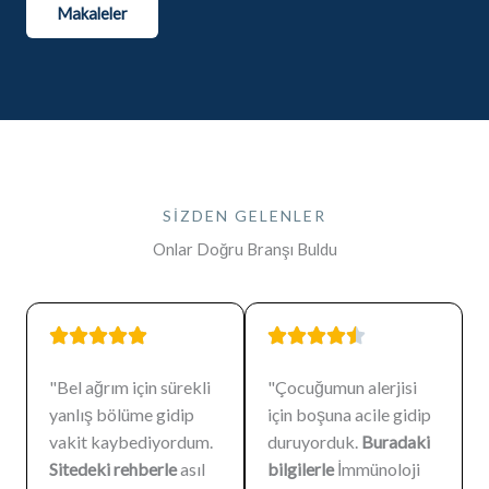
Makaleler
SIZDEN GELENLER
Onlar Doğru Branşı Buldu
"Bel ağrım için sürekli
"Çocuğumun alerjisi
yanlış bölüme gidip
için boşuna acile gidip
vakit kaybediyordum.
duruyorduk.
Buradaki
Sitedeki rehberle
asıl
bilgilerle
İmmünoloji