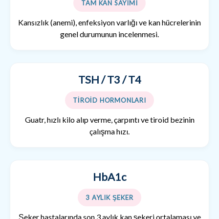
TAM KAN SAYIMI
Kansızlık (anemi), enfeksiyon varlığı ve kan hücrelerinin
genel durumunun incelenmesi.
TSH / T3 / T4
TİROİD HORMONLARI
Guatr, hızlı kilo alıp verme, çarpıntı ve tiroid bezinin
çalışma hızı.
HbA1c
3 AYLIK ŞEKER
Şeker hastalarında son 3 aylık kan şekeri ortalaması ve