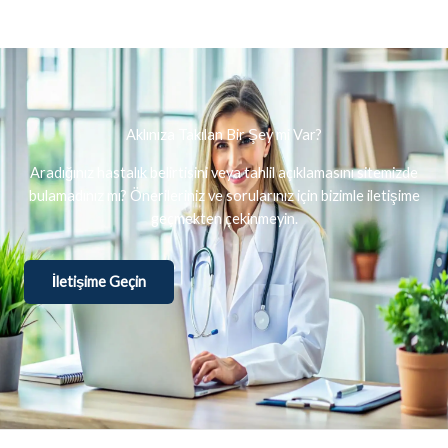
Aklınıza Takılan Bir Şey mi Var?
Aradığınız hastalık belirtisini veya tahlil açıklamasını sitemizde
bulamadınız mı? Önerileriniz ve sorularınız için bizimle iletişime
geçmekten çekinmeyin.
İletişime Geçin